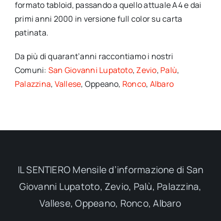
formato tabloid, passando a quello attuale A4 e dai
primi anni 2000 in versione full color su carta
patinata.
Da più di quarant’anni raccontiamo i nostri
Comuni:
San Giovanni Lupatoto
,
Zevio
,
Palù
,
Palazzina
,
Vallese
, Oppeano,
Ronco
,
Albaro
IL SENTIERO Mensile d’informazione di San
Giovanni Lupatoto, Zevio, Palù, Palazzina,
Vallese, Oppeano, Ronco, Albaro