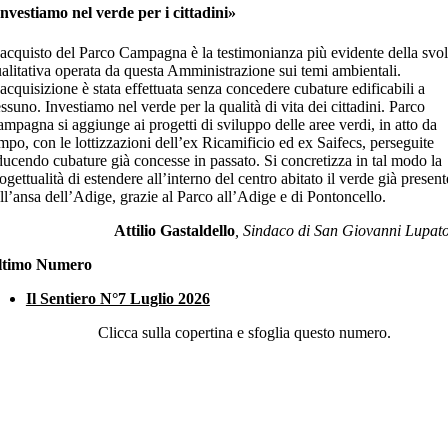
nvestiamo nel verde per i cittadini»
acquisto del Parco Campagna è la testimonianza più evidente della svol
alitativa operata da questa Amministrazione sui temi ambientali.
acquisizione è stata effettuata senza concedere cubature edificabili a
ssuno. Investiamo nel verde per la qualità di vita dei cittadini. Parco
mpagna si aggiunge ai progetti di sviluppo delle aree verdi, in atto da
mpo, con le lottizzazioni dell’ex Ricamificio ed ex Saifecs, perseguite
ducendo cubature già concesse in passato. Si concretizza in tal modo la
ogettualità di estendere all’interno del centro abitato il verde già present
ll’ansa dell’Adige, grazie al Parco all’Adige e di Pontoncello.
Attilio Gastaldello
, Sindaco di San Giovanni Lupat
ltimo Numero
Il Sentiero N°7 Luglio 2026
Clicca sulla copertina e sfoglia questo numero.