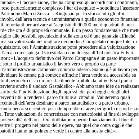
munale. «L’acquisizione, che ha compreso gli accordi con i confinanti,
 reso particolarmente complesso l’iter di acquisto – sottolinea l’assessor
 Patrimonio Marco Zocca –. Ringrazio per lo sforzo tutti gli uffici
involti, dall’area tecnica e amministrativa a quella economico finanziari
tti importanti per arrivare all’acquisto di 90.000 metri quadrati di area
rde che ora è di proprietà comunale. È un passo fondamentale che mett
 sigillo alle possibili speculazioni sulla zona ed è una garanzia affinché
area sia valorizzata nel migliore dei modi». Completato dunque l’iter di
quisizione, ora l’Amministrazione potrà procedere alla valorizzazione
ll’area, come spiega il vicesindaco con delega all’Urbanistica Fulvio
rtori: «L’acquisto definitivo del Parco Campagna è un passo importante
 sotto il profilo urbanistico il lavoro vero e proprio da parte
ll’amministrazione comunale comincia adesso. Siamo già al lavoro per
dividuare le entrate più comode affinché l’area verde sia accessibile su
tto il perimetro e sia un’area facilmente fruibile da tutti». E sul punto
terviene anche il sindaco Gastaldello: «Abbiamo tante idee da realizzare
partire dall’individuazione degli ingressi, dei parcheggi e degli altri
terventi utili a rendere il parco fruibile ai cittadini. Valuteremo quali
rcentuali dell’area destinare a parco naturalistico e a parco urbano,
eando percorsi e sentieri per il tempo libero, aree per giochi e sport e co
a. Tutte valutazioni da concretizzare con meticolosità al fine di sviluppa
 potenzialità dell’area. Ora dobbiamo reperire finanziamenti al fine di
serire il progetto nel piano delle opere, ma quel che conta oggi è che i
patotini hanno un polmone verde in centro alla nostra città».