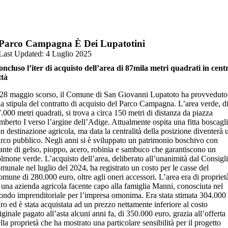
Parco Campagna È Dei Lupatotini
Last Updated: 4 Luglio 2025
ncluso l’iter di acquisto dell’area di 87mila metri quadrati in cent
ttà
 28 maggio scorso, il Comune di San Giovanni Lupatoto ha provveduto
la stipula del contratto di acquisto del Parco Campagna. L’area verde, d
.000 metri quadrati, si trova a circa 150 metri di distanza da piazza
berto I verso l’argine dell’Adige. Attualmente ospita una fitta boscagl
n destinazione agricola, ma data la centralità della posizione diventerà 
rco pubblico. Negli anni si è sviluppato un patrimonio boschivo con
ante di gelso, pioppo, acero, robinia e sambuco che garantiscono un
lmone verde. L’acquisto dell’area, deliberato all’unanimità dal Consigl
munale nel luglio del 2024, ha registrato un costo per le casse del
mune di 280.000 euro, oltre agli oneri accessori. L’area era di propriet
 una azienda agricola facente capo alla famiglia Manni, conosciuta nel
ndo imprenditoriale per l’impresa omonima. Era stata stimata 304.000
ro ed è stata acquistata ad un prezzo nettamente inferiore al costo
iginale pagato all’asta alcuni anni fa, di 350.000 euro, grazia all’offerta
lla proprietà che ha mostrato una particolare sensibilità per il progetto