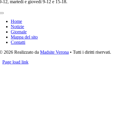
9-12, martedì e giovedì 9-12 e 15-18.
Toggle
Navigation
Home
Notizie
Giornale
Mappa del sito
Contatti
© 2026 Realizzato da
Madsite Verona
• Tutti i diritti riservati.
Page load link
Torna
in
cima