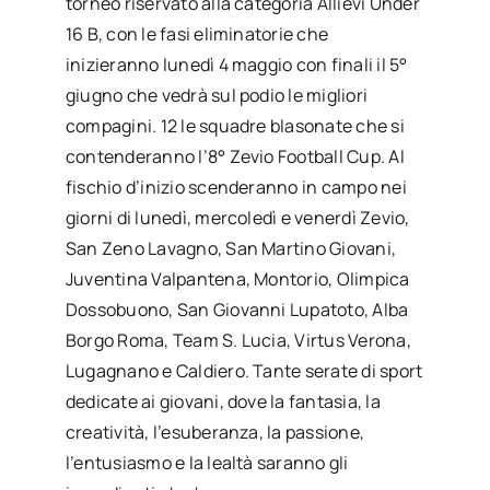
torneo riservato alla categoria Allievi Under
16 B, con le fasi eliminatorie che
inizieranno lunedì 4 maggio con finali il 5°
giugno che vedrà sul podio le migliori
compagini. 12 le squadre blasonate che si
contenderanno l’8° Zevio Football Cup. Al
fischio d’inizio scenderanno in campo nei
giorni di lunedì, mercoledì e venerdì Zevio,
San Zeno Lavagno, San Martino Giovani,
Juventina Valpantena, Montorio, Olimpica
Dossobuono, San Giovanni Lupatoto, Alba
Borgo Roma, Team S. Lucia, Virtus Verona,
Lugagnano e Caldiero. Tante serate di sport
dedicate ai giovani, dove la fantasia, la
creatività, l’esuberanza, la passione,
l’entusiasmo e la lealtà saranno gli