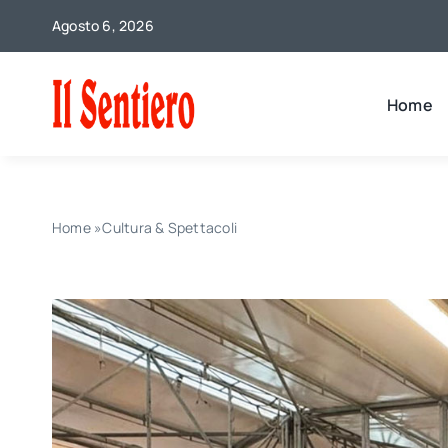
Salta
Agosto 6, 2026
al
contenuto
Home
Home
»
Cultura & Spettacoli